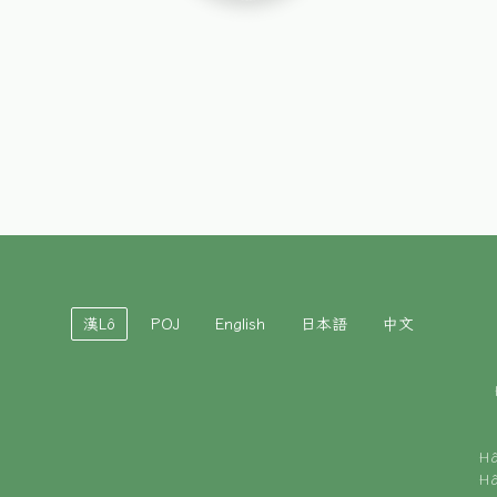
漢Lô
POJ
English
日本語
中文
H
H