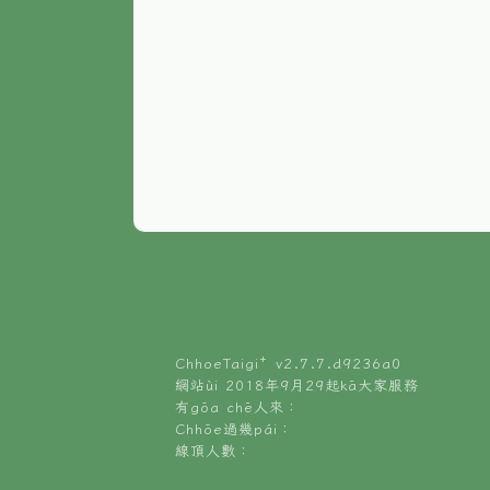
ChhoeTaigi⁺ v
2.7.7.d9236a0
網站ùi 2018年9月29起kā大家服務
有gōa chē人來：
Chhōe過幾pái：
線頂人數：