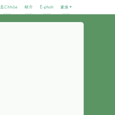
怎Chhōe
紹介
È-phoh
資源