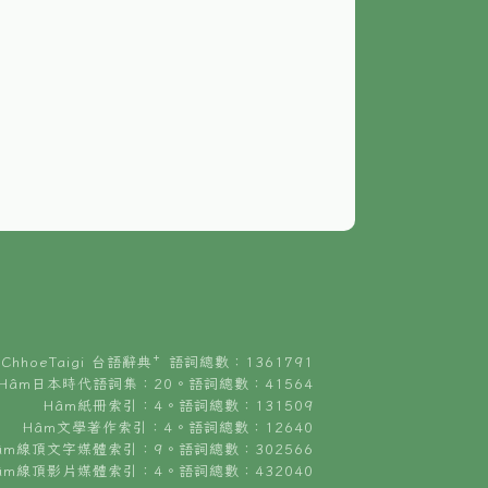
ChhoeTaigi 台語辭典⁺ 語詞總數：1361791
Hâm日本時代語詞集：20。語詞總數：41564
Hâm紙冊索引：4。語詞總數：131509
Hâm文學著作索引：4。語詞總數：12640
âm線頂文字媒體索引：9。語詞總數：302566
âm線頂影片媒體索引：4。語詞總數：432040