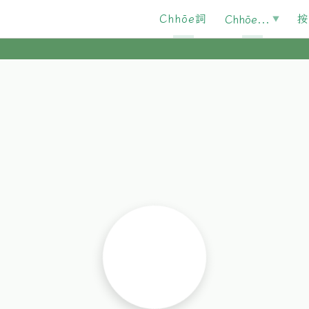
Chhōe詞
按
Chhōe...