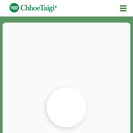
Mĕ-n
Chhōe詞
Chhōe...
Chhōe見本
Chhōe助數詞
Chhōe全文
Chhōe資料集
按怎Chhōe
紹介