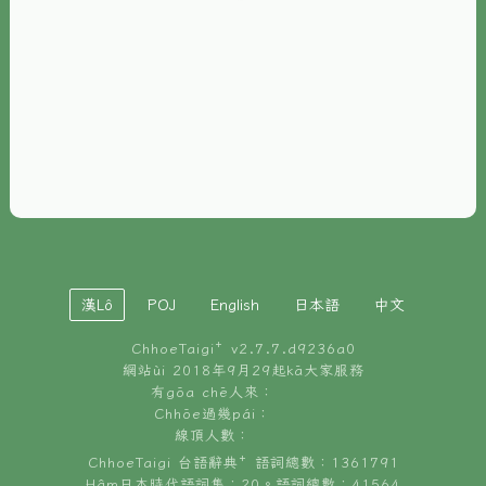
È-phoh
資源
📖
ChhoeTaigi⁺ 冊讀á
🐮
台文牛--哥
📚
台語文記憶
🏛️
白話字博物館
漢Lô
POJ
English
日本語
中文
🐶
狗公會曉學台語
ChhoeTaigi⁺ v
2.7.7.d9236a0
🎪
台文博覽會
網站ùi 2018年9月29起kā大家服務
有gōa chē人來：
🍜
Chhōe過幾pái：
台文雞絲麵
線頂人數：
ChhoeTaigi 台語辭典⁺ 語詞總數：1361791
Hâm日本時代語詞集：20。語詞總數：41564