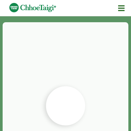
Mĕ-n
Chhōe詞
Chhōe...
Chhōe見本
Chhōe助數詞
Chhōe全文
Chhōe資料集
按怎Chhōe
紹介