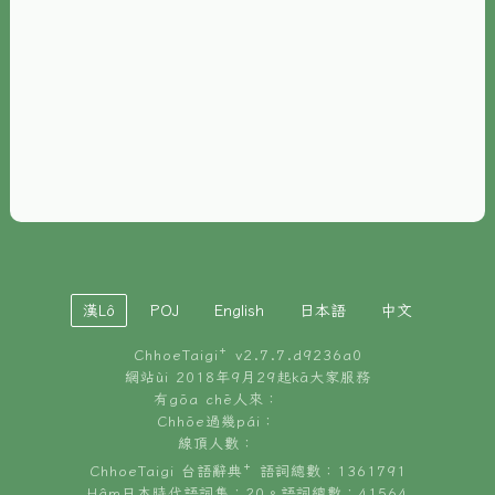
È-phoh
資源
📖
ChhoeTaigi⁺ 冊讀á
🐮
台文牛--哥
📚
台語文記憶
🏛️
白話字博物館
漢Lô
POJ
English
日本語
中文
🐶
狗公會曉學台語
ChhoeTaigi⁺ v
2.7.7.d9236a0
🎪
台文博覽會
網站ùi 2018年9月29起kā大家服務
有gōa chē人來：
🍜
Chhōe過幾pái：
台文雞絲麵
線頂人數：
ChhoeTaigi 台語辭典⁺ 語詞總數：1361791
Hâm日本時代語詞集：20。語詞總數：41564