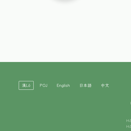
漢Lô
POJ
English
日本語
中文
H
H