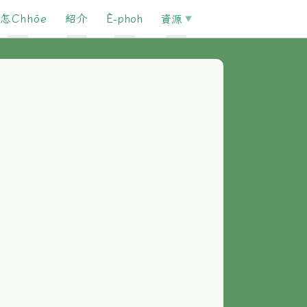
怎Chhōe
紹介
È-phoh
資源