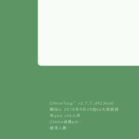
ChhoeTaigi⁺ v
2.7.7.d9236a0
網站ùi 2018年9月29起kā大家服務
有gōa chē人來：
Chhōe過幾pái：
線頂人數：