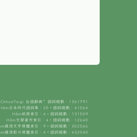
ChhoeTaigi 台語辭典⁺ 語詞總數：1361791
Hâm日本時代語詞集：20。語詞總數：41564
Hâm紙冊索引：4。語詞總數：131509
Hâm文學著作索引：4。語詞總數：12640
âm線頂文字媒體索引：9。語詞總數：302566
âm線頂影片媒體索引：4。語詞總數：432040