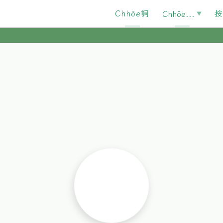
Chhōe詞
按
Chhōe...