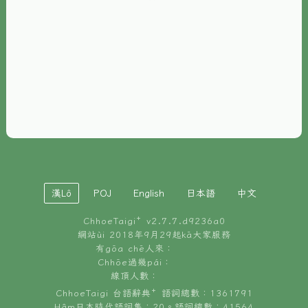
È-phoh
資源
📖
ChhoeTaigi⁺ 冊讀á
🐮
台文牛--哥
📚
台語文記憶
🏛️
白話字博物館
漢Lô
POJ
English
日本語
中文
🐶
狗公會曉學台語
ChhoeTaigi⁺ v
2.7.7.d9236a0
🎪
台文博覽會
網站ùi 2018年9月29起kā大家服務
有gōa chē人來：
🍜
Chhōe過幾pái：
台文雞絲麵
線頂人數：
ChhoeTaigi 台語辭典⁺ 語詞總數：1361791
Hâm日本時代語詞集：20。語詞總數：41564