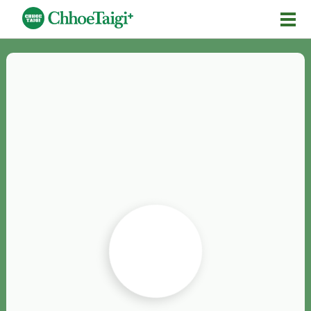
Mĕ-n
Chhōe詞
Chhōe...
Chhōe見本
Chhōe助數詞
Chhōe全文
Chhōe資料集
按怎Chhōe
紹介