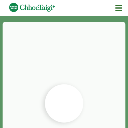
Mĕ-n
Chhōe詞
Chhōe...
Chhōe見本
Chhōe助數詞
Chhōe全文
Chhōe資料集
按怎Chhōe
紹介