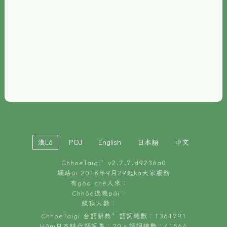
È-phoh
資源
📖
ChhoeTaigi⁺ 冊讀á
🐮
台文牛--哥
📚
台語文記憶
🏛️
白話字博物館
漢Lô
POJ
English
日本語
中文
🐶
狗公會曉學台語
ChhoeTaigi⁺ v
2.7.7.d9236a0
🎪
台文博覽會
網站ùi 2018年9月29起kā大家服務
有gōa chē人來：
🍜
Chhōe過幾pái：
台文雞絲麵
線頂人數：
ChhoeTaigi 台語辭典⁺ 語詞總數：1361791
Hâm日本時代語詞集：20。語詞總數：41564