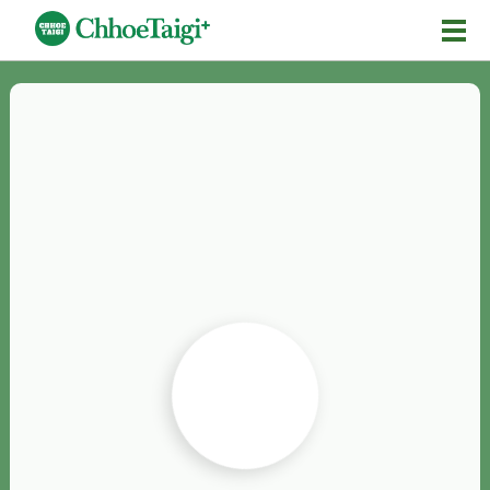
Mĕ-n
Chhōe詞
Chhōe...
Chhōe見本
Chhōe助數詞
Chhōe全文
Chhōe資料集
按怎Chhōe
紹介