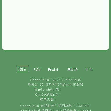
È-phoh
資源
📖
ChhoeTaigi⁺ 冊讀á
🐮
台文牛--哥
📚
台語文記憶
🏛️
白話字博物館
漢Lô
POJ
English
日本語
中文
🐶
狗公會曉學台語
ChhoeTaigi⁺ v
2.7.7.d9236a0
🎪
台文博覽會
網站ùi 2018年9月29起kā大家服務
有gōa chē人來：
🍜
Chhōe過幾pái：
台文雞絲麵
線頂人數：
ChhoeTaigi 台語辭典⁺ 語詞總數：1361791
Hâm日本時代語詞集：20。語詞總數：41564