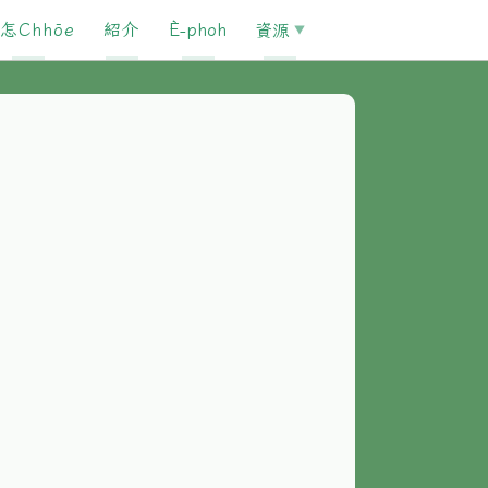
怎Chhōe
紹介
È-phoh
資源