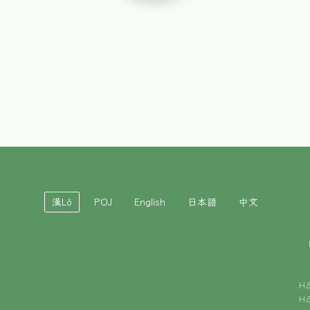
漢Lô
POJ
English
日本語
中文
H
H