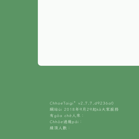
ChhoeTaigi⁺ v
2.7.7.d9236a0
網站ùi 2018年9月29起kā大家服務
有gōa chē人來：
Chhōe過幾pái：
線頂人數：