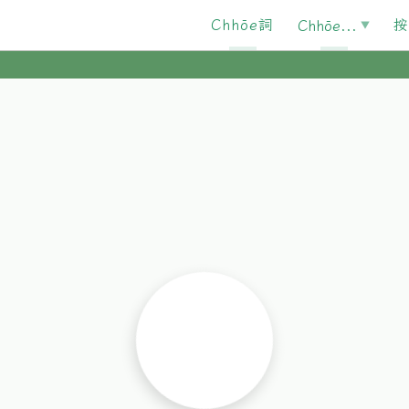
Chhōe詞
按
Chhōe...