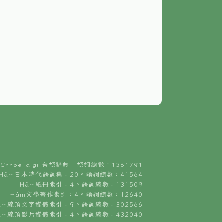
ChhoeTaigi 台語辭典⁺ 語詞總數：1361791
Hâm日本時代語詞集：20。語詞總數：41564
Hâm紙冊索引：4。語詞總數：131509
Hâm文學著作索引：4。語詞總數：12640
âm線頂文字媒體索引：9。語詞總數：302566
âm線頂影片媒體索引：4。語詞總數：432040