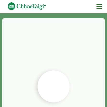
Mĕ-n
Chhōe詞
Chhōe...
Chhōe見本
Chhōe助數詞
Chhōe全文
Chhōe資料集
按怎Chhōe
紹介