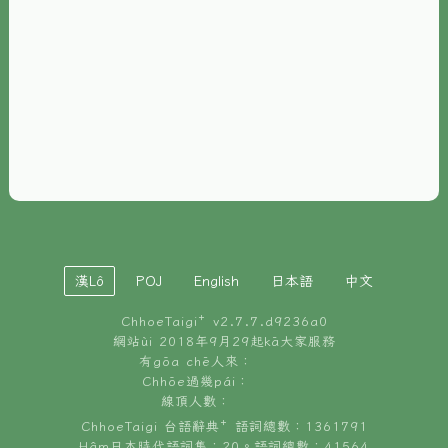
È-phoh
資源
📖
ChhoeTaigi⁺ 冊讀á
🐮
台文牛--哥
📚
台語文記憶
🏛️
白話字博物館
漢Lô
POJ
English
日本語
中文
🐶
狗公會曉學台語
ChhoeTaigi⁺ v
2.7.7.d9236a0
🎪
台文博覽會
網站ùi 2018年9月29起kā大家服務
有gōa chē人來：
🍜
Chhōe過幾pái：
台文雞絲麵
線頂人數：
ChhoeTaigi 台語辭典⁺ 語詞總數：1361791
Hâm日本時代語詞集：20。語詞總數：41564