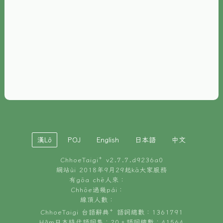
È-phoh
資源
📖
ChhoeTaigi⁺ 冊讀á
🐮
台文牛--哥
📚
台語文記憶
🏛️
白話字博物館
漢Lô
POJ
English
日本語
中文
🐶
狗公會曉學台語
ChhoeTaigi⁺ v
2.7.7.d9236a0
🎪
台文博覽會
網站ùi 2018年9月29起kā大家服務
有gōa chē人來：
🍜
Chhōe過幾pái：
台文雞絲麵
線頂人數：
ChhoeTaigi 台語辭典⁺ 語詞總數：1361791
Hâm日本時代語詞集：20。語詞總數：41564