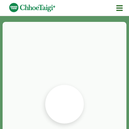
Mĕ-n
Chhōe詞
Chhōe...
Chhōe見本
Chhōe助數詞
Chhōe全文
Chhōe資料集
按怎Chhōe
紹介