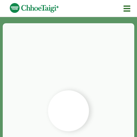
Mĕ-n
Chhōe詞
Chhōe...
Chhōe見本
Chhōe助數詞
Chhōe全文
Chhōe資料集
按怎Chhōe
紹介