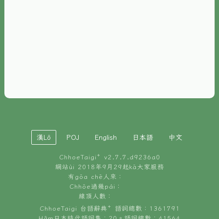
È-phoh
資源
📖
ChhoeTaigi⁺ 冊讀á
🐮
台文牛--哥
📚
台語文記憶
🏛️
白話字博物館
漢Lô
POJ
English
日本語
中文
🐶
狗公會曉學台語
ChhoeTaigi⁺ v
2.7.7.d9236a0
🎪
台文博覽會
網站ùi 2018年9月29起kā大家服務
有gōa chē人來：
🍜
Chhōe過幾pái：
台文雞絲麵
線頂人數：
ChhoeTaigi 台語辭典⁺ 語詞總數：1361791
Hâm日本時代語詞集：20。語詞總數：41564