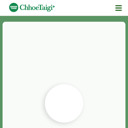
Mĕ-n
Chhōe詞
Chhōe...
Chhōe見本
Chhōe助數詞
Chhōe全文
Chhōe資料集
按怎Chhōe
紹介