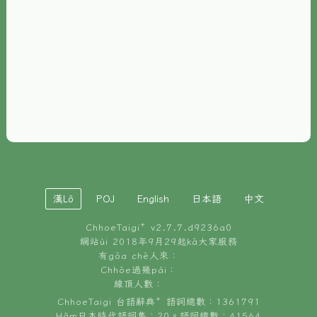
È-phoh
資源
📖
ChhoeTaigi⁺ 冊讀á
🐮
台文牛--哥
📚
台語文記憶
🏛️
白話字博物館
漢Lô
POJ
English
日本語
中文
🐶
狗公會曉學台語
ChhoeTaigi⁺ v
2.7.7.d9236a0
🎪
台文博覽會
網站ùi 2018年9月29起kā大家服務
有gōa chē人來：
🍜
Chhōe過幾pái：
台文雞絲麵
線頂人數：
ChhoeTaigi 台語辭典⁺ 語詞總數：1361791
Hâm日本時代語詞集：20。語詞總數：41564