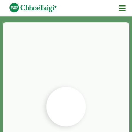
Mĕ-n
Chhōe詞
Chhōe...
Chhōe見本
Chhōe助數詞
Chhōe全文
Chhōe資料集
按怎Chhōe
紹介