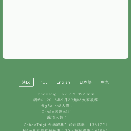
È-phoh
資源
📖
ChhoeTaigi⁺ 冊讀á
🐮
台文牛--哥
📚
台語文記憶
🏛️
白話字博物館
漢Lô
POJ
English
日本語
中文
🐶
狗公會曉學台語
ChhoeTaigi⁺ v
2.7.7.d9236a0
🎪
台文博覽會
網站ùi 2018年9月29起kā大家服務
有gōa chē人來：
🍜
Chhōe過幾pái：
台文雞絲麵
線頂人數：
ChhoeTaigi 台語辭典⁺ 語詞總數：1361791
Hâm日本時代語詞集：20。語詞總數：41564