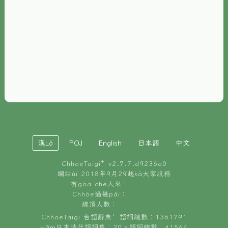
È-phoh
資源
📖
ChhoeTaigi⁺ 冊讀á
🐮
台文牛--哥
📚
台語文記憶
🏛️
白話字博物館
漢Lô
POJ
English
日本語
中文
🐶
狗公會曉學台語
ChhoeTaigi⁺ v
2.7.7.d9236a0
🎪
台文博覽會
網站ùi 2018年9月29起kā大家服務
有gōa chē人來：
🍜
Chhōe過幾pái：
台文雞絲麵
線頂人數：
ChhoeTaigi 台語辭典⁺ 語詞總數：1361791
Hâm日本時代語詞集：20。語詞總數：41564