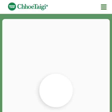
Mĕ-n
Chhōe詞
Chhōe...
Chhōe見本
Chhōe助數詞
Chhōe全文
Chhōe資料集
按怎Chhōe
紹介