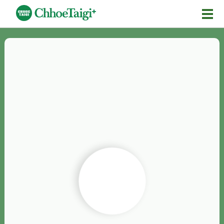
Mĕ-n
Chhōe詞
Chhōe...
Chhōe見本
Chhōe助數詞
Chhōe全文
Chhōe資料集
按怎Chhōe
紹介