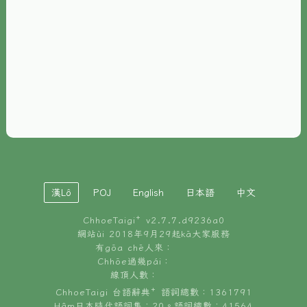
È-phoh
資源
📖
ChhoeTaigi⁺ 冊讀á
🐮
台文牛--哥
📚
台語文記憶
🏛️
白話字博物館
漢Lô
POJ
English
日本語
中文
🐶
狗公會曉學台語
ChhoeTaigi⁺ v
2.7.7.d9236a0
🎪
台文博覽會
網站ùi 2018年9月29起kā大家服務
有gōa chē人來：
🍜
Chhōe過幾pái：
台文雞絲麵
線頂人數：
ChhoeTaigi 台語辭典⁺ 語詞總數：1361791
Hâm日本時代語詞集：20。語詞總數：41564