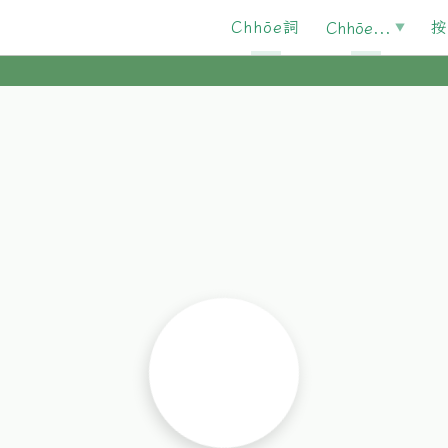
Chhōe詞
按
Chhōe...