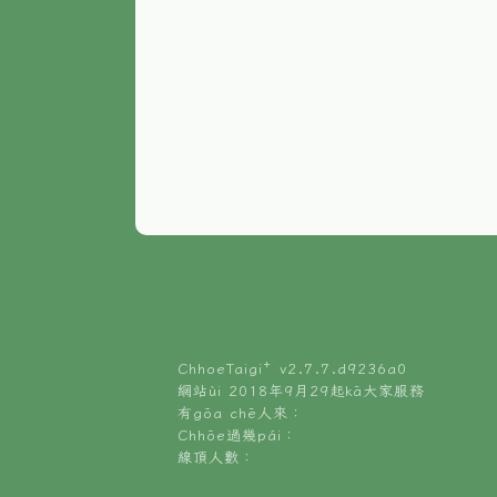
ChhoeTaigi⁺ v
2.7.7.d9236a0
網站ùi 2018年9月29起kā大家服務
有gōa chē人來：
Chhōe過幾pái：
線頂人數：