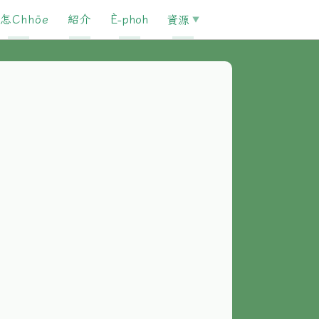
怎Chhōe
紹介
È-phoh
資源