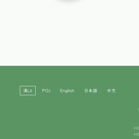
漢Lô
POJ
English
日本語
中文
H
H