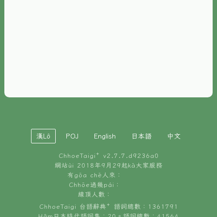
È-phoh
資源
📖
ChhoeTaigi⁺ 冊讀á
🐮
台文牛--哥
📚
台語文記憶
🏛️
白話字博物館
漢Lô
POJ
English
日本語
中文
🐶
狗公會曉學台語
ChhoeTaigi⁺ v
2.7.7.d9236a0
🎪
台文博覽會
網站ùi 2018年9月29起kā大家服務
有gōa chē人來：
🍜
Chhōe過幾pái：
台文雞絲麵
線頂人數：
ChhoeTaigi 台語辭典⁺ 語詞總數：1361791
Hâm日本時代語詞集：20。語詞總數：41564