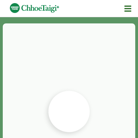
Mĕ-n
Chhōe詞
Chhōe...
Chhōe見本
Chhōe助數詞
Chhōe全文
Chhōe資料集
按怎Chhōe
紹介