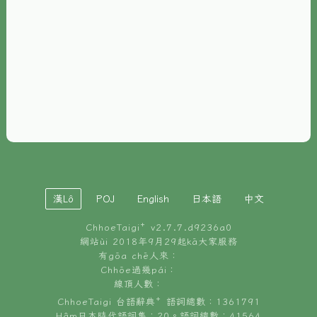
È-phoh
資源
📖
ChhoeTaigi⁺ 冊讀á
🐮
台文牛--哥
📚
台語文記憶
🏛️
白話字博物館
漢Lô
POJ
English
日本語
中文
🐶
狗公會曉學台語
ChhoeTaigi⁺ v
2.7.7.d9236a0
🎪
台文博覽會
網站ùi 2018年9月29起kā大家服務
有gōa chē人來：
🍜
Chhōe過幾pái：
台文雞絲麵
線頂人數：
ChhoeTaigi 台語辭典⁺ 語詞總數：1361791
Hâm日本時代語詞集：20。語詞總數：41564