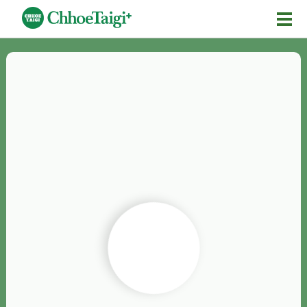
Mĕ-n
Chhōe詞
Chhōe...
Chhōe見本
Chhōe助數詞
Chhōe全文
Chhōe資料集
按怎Chhōe
紹介