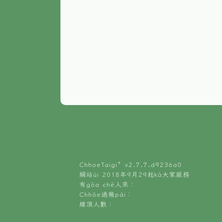
ChhoeTaigi⁺ v
2.7.7.d9236a0
網站ùi 2018年9月29起kā大家服務
有gōa chē人來：
Chhōe過幾pái：
線頂人數：