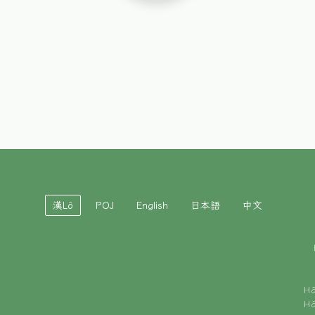
漢Lô
POJ
English
日本語
中文
H
H