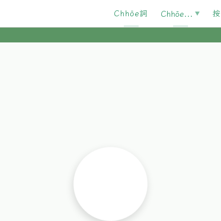
Chhōe詞
按
Chhōe...