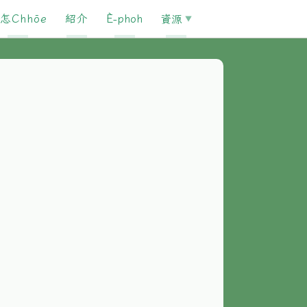
怎Chhōe
紹介
È-phoh
資源