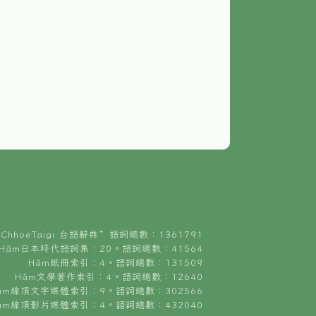
ChhoeTaigi 台語辭典⁺ 語詞總數：1361791
Hâm日本時代語詞集：20。語詞總數：41564
Hâm紙冊索引：4。語詞總數：131509
Hâm文學著作索引：4。語詞總數：12640
âm線頂文字媒體索引：9。語詞總數：302566
âm線頂影片媒體索引：4。語詞總數：432040