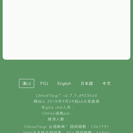
È-phoh
資源
📖
ChhoeTaigi⁺ 冊讀á
🐮
台文牛--哥
📚
台語文記憶
🏛️
白話字博物館
漢Lô
POJ
English
日本語
中文
🐶
狗公會曉學台語
ChhoeTaigi⁺ v
2.7.7.d9236a0
🎪
台文博覽會
網站ùi 2018年9月29起kā大家服務
有gōa chē人來：
🍜
Chhōe過幾pái：
台文雞絲麵
線頂人數：
ChhoeTaigi 台語辭典⁺ 語詞總數：1361791
Hâm日本時代語詞集：20。語詞總數：41564