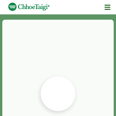
Mĕ-n
Chhōe詞
Chhōe...
Chhōe見本
Chhōe助數詞
Chhōe全文
Chhōe資料集
按怎Chhōe
紹介