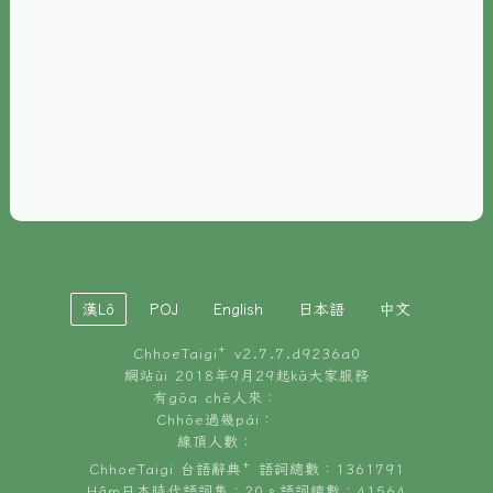
È-phoh
資源
📖
ChhoeTaigi⁺ 冊讀á
🐮
台文牛--哥
📚
台語文記憶
🏛️
白話字博物館
漢Lô
POJ
English
日本語
中文
🐶
狗公會曉學台語
ChhoeTaigi⁺ v
2.7.7.d9236a0
🎪
台文博覽會
網站ùi 2018年9月29起kā大家服務
有gōa chē人來：
🍜
Chhōe過幾pái：
台文雞絲麵
線頂人數：
ChhoeTaigi 台語辭典⁺ 語詞總數：1361791
Hâm日本時代語詞集：20。語詞總數：41564