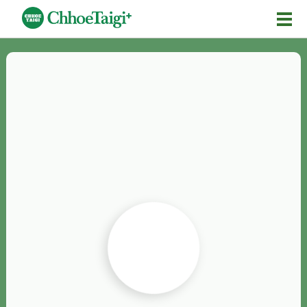
Mĕ-n
Chhōe詞
Chhōe...
Chhōe見本
Chhōe助數詞
Chhōe全文
Chhōe資料集
按怎Chhōe
紹介