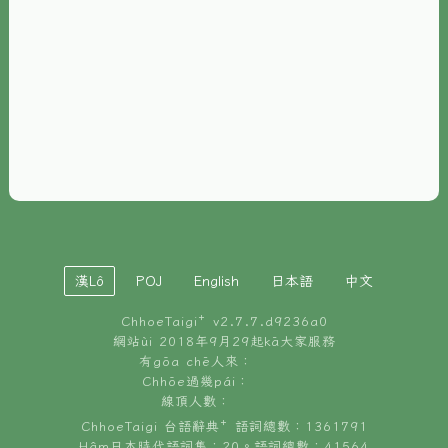
È-phoh
資源
📖
ChhoeTaigi⁺ 冊讀á
🐮
台文牛--哥
📚
台語文記憶
🏛️
白話字博物館
漢Lô
POJ
English
日本語
中文
🐶
狗公會曉學台語
ChhoeTaigi⁺ v
2.7.7.d9236a0
🎪
台文博覽會
網站ùi 2018年9月29起kā大家服務
有gōa chē人來：
🍜
Chhōe過幾pái：
台文雞絲麵
線頂人數：
ChhoeTaigi 台語辭典⁺ 語詞總數：1361791
Hâm日本時代語詞集：20。語詞總數：41564