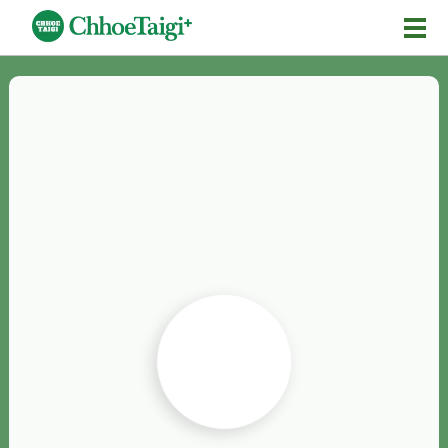
Mĕ-n
Chhōe詞
Chhōe...
Chhōe見本
Chhōe助數詞
Chhōe全文
Chhōe資料集
按怎Chhōe
紹介