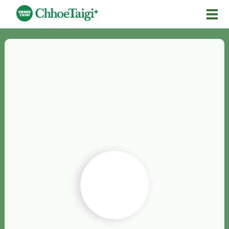
Mĕ-n
Chhōe詞
Chhōe...
Chhōe見本
Chhōe助數詞
Chhōe全文
Chhōe資料集
按怎Chhōe
紹介