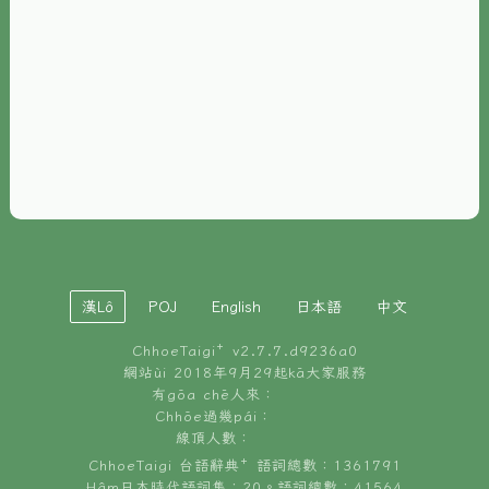
È-phoh
資源
📖
ChhoeTaigi⁺ 冊讀á
🐮
台文牛--哥
📚
台語文記憶
🏛️
白話字博物館
漢Lô
POJ
English
日本語
中文
🐶
狗公會曉學台語
ChhoeTaigi⁺ v
2.7.7.d9236a0
🎪
台文博覽會
網站ùi 2018年9月29起kā大家服務
有gōa chē人來：
🍜
Chhōe過幾pái：
台文雞絲麵
線頂人數：
ChhoeTaigi 台語辭典⁺ 語詞總數：1361791
Hâm日本時代語詞集：20。語詞總數：41564