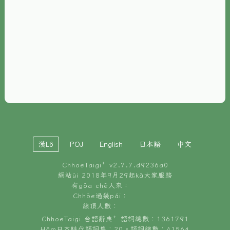
È-phoh
資源
📖
ChhoeTaigi⁺ 冊讀á
🐮
台文牛--哥
📚
台語文記憶
🏛️
白話字博物館
漢Lô
POJ
English
日本語
中文
🐶
狗公會曉學台語
ChhoeTaigi⁺ v
2.7.7.d9236a0
🎪
台文博覽會
網站ùi 2018年9月29起kā大家服務
有gōa chē人來：
🍜
Chhōe過幾pái：
台文雞絲麵
線頂人數：
ChhoeTaigi 台語辭典⁺ 語詞總數：1361791
Hâm日本時代語詞集：20。語詞總數：41564