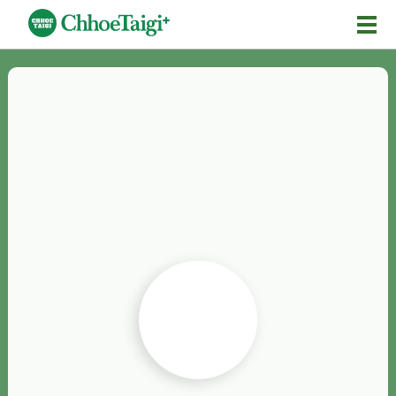
Mĕ-n
Chhōe詞
Chhōe...
Chhōe見本
Chhōe助數詞
Chhōe全文
Chhōe資料集
按怎Chhōe
紹介