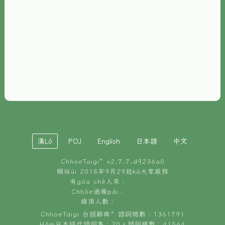
È-phoh
資源
📖
ChhoeTaigi⁺ 冊讀á
🐮
台文牛--哥
📚
台語文記憶
🏛️
白話字博物館
漢Lô
POJ
English
日本語
中文
🐶
狗公會曉學台語
ChhoeTaigi⁺ v
2.7.7.d9236a0
🎪
台文博覽會
網站ùi 2018年9月29起kā大家服務
有gōa chē人來：
🍜
Chhōe過幾pái：
台文雞絲麵
線頂人數：
ChhoeTaigi 台語辭典⁺ 語詞總數：1361791
Hâm日本時代語詞集：20。語詞總數：41564