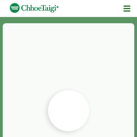
Mĕ-n
Chhōe詞
Chhōe...
Chhōe見本
Chhōe助數詞
Chhōe全文
Chhōe資料集
按怎Chhōe
紹介