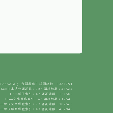
ChhoeTaigi 台語辭典⁺ 語詞總數：1361791
Hâm日本時代語詞集：20。語詞總數：41564
Hâm紙冊索引：4。語詞總數：131509
Hâm文學著作索引：4。語詞總數：12640
âm線頂文字媒體索引：9。語詞總數：302566
âm線頂影片媒體索引：4。語詞總數：432040