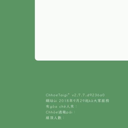
ChhoeTaigi⁺ v
2.7.7.d9236a0
網站ùi 2018年9月29起kā大家服務
有gōa chē人來：
Chhōe過幾pái：
線頂人數：