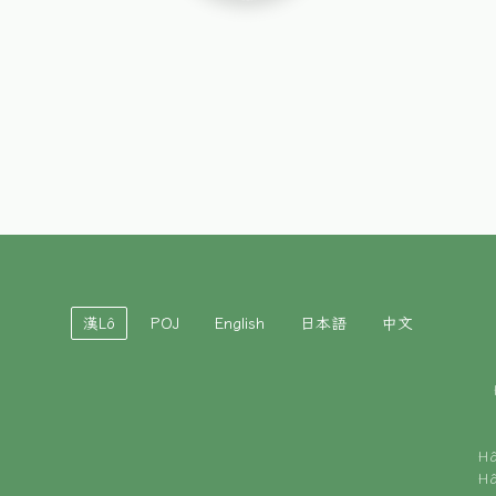
漢Lô
POJ
English
日本語
中文
H
H