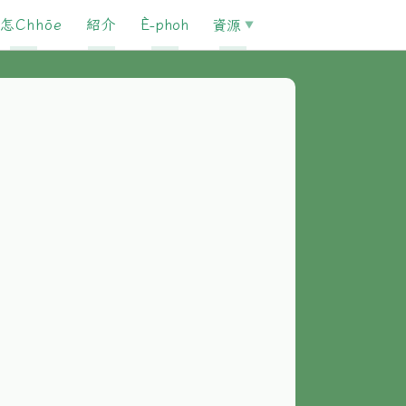
怎Chhōe
紹介
È-phoh
資源