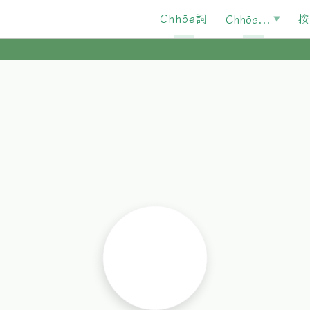
Chhōe詞
按
Chhōe...