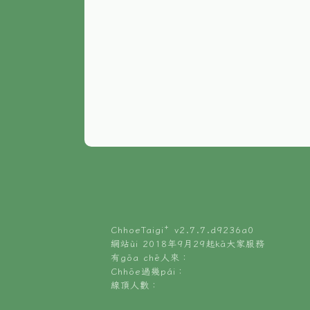
ChhoeTaigi⁺ v
2.7.7.d9236a0
網站ùi 2018年9月29起kā大家服務
有gōa chē人來：
Chhōe過幾pái：
線頂人數：