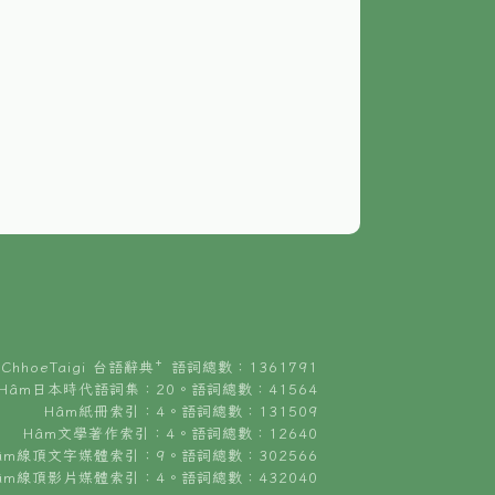
ChhoeTaigi 台語辭典⁺ 語詞總數：1361791
Hâm日本時代語詞集：20。語詞總數：41564
Hâm紙冊索引：4。語詞總數：131509
Hâm文學著作索引：4。語詞總數：12640
âm線頂文字媒體索引：9。語詞總數：302566
âm線頂影片媒體索引：4。語詞總數：432040