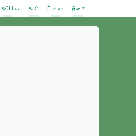
怎Chhōe
紹介
È-phoh
資源