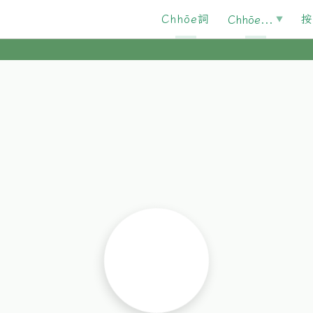
Chhōe詞
按
Chhōe...