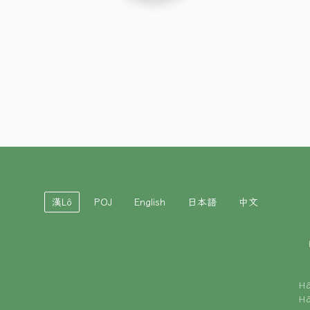
漢Lô
POJ
English
日本語
中文
H
H