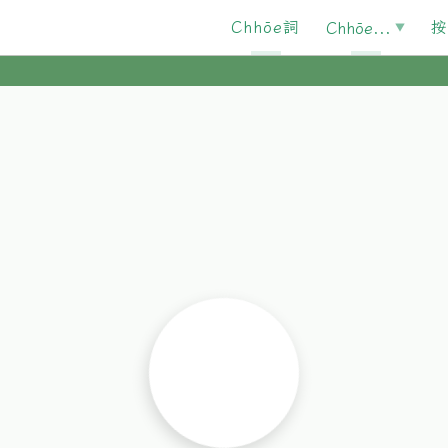
Chhōe詞
按
Chhōe...