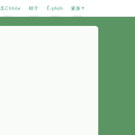
怎Chhōe
紹介
È-phoh
資源