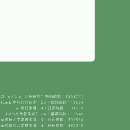
ChhoeTaigi 台語辭典⁺ 語詞總數：1361791
Hâm日本時代語詞集：20。語詞總數：41564
Hâm紙冊索引：4。語詞總數：131509
Hâm文學著作索引：4。語詞總數：12640
âm線頂文字媒體索引：9。語詞總數：302566
âm線頂影片媒體索引：4。語詞總數：432040