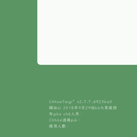
ChhoeTaigi⁺ v
2.7.7.d9236a0
網站ùi 2018年9月29起kā大家服務
有gōa chē人來：
Chhōe過幾pái：
線頂人數：