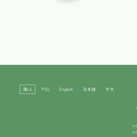
漢Lô
POJ
English
日本語
中文
H
H