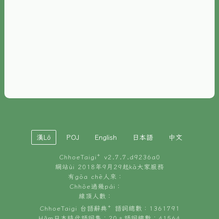
È-phoh
資源
📖
ChhoeTaigi⁺ 冊讀á
🐮
台文牛--哥
📚
台語文記憶
🏛️
白話字博物館
漢Lô
POJ
English
日本語
中文
🐶
狗公會曉學台語
ChhoeTaigi⁺ v
2.7.7.d9236a0
🎪
台文博覽會
網站ùi 2018年9月29起kā大家服務
有gōa chē人來：
🍜
Chhōe過幾pái：
台文雞絲麵
線頂人數：
ChhoeTaigi 台語辭典⁺ 語詞總數：1361791
Hâm日本時代語詞集：20。語詞總數：41564