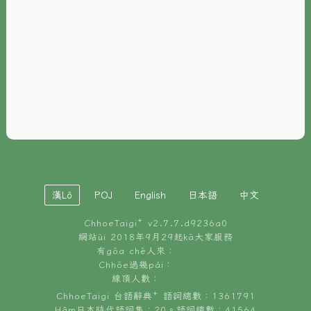
È-phoh
資源
📖
ChhoeTaigi⁺ 冊讀á
🐮
台文牛--哥
📚
台語文記憶
🏛️
白話字博物館
漢Lô
POJ
English
日本語
中文
🐶
狗公會曉學台語
ChhoeTaigi⁺ v
2.7.7.d9236a0
🎪
台文博覽會
網站ùi 2018年9月29起kā大家服務
有gōa chē人來：
🍜
Chhōe過幾pái：
台文雞絲麵
線頂人數：
ChhoeTaigi 台語辭典⁺ 語詞總數：1361791
Hâm日本時代語詞集：20。語詞總數：41564