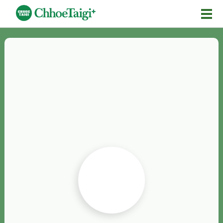
Mĕ-n
Chhōe詞
Chhōe...
Chhōe見本
Chhōe助數詞
Chhōe全文
Chhōe資料集
按怎Chhōe
紹介