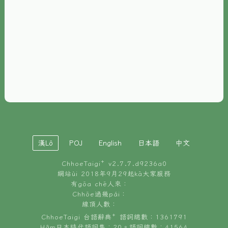
È-phoh
資源
📖
ChhoeTaigi⁺ 冊讀á
🐮
台文牛--哥
📚
台語文記憶
🏛️
白話字博物館
漢Lô
POJ
English
日本語
中文
🐶
狗公會曉學台語
ChhoeTaigi⁺ v
2.7.7.d9236a0
🎪
台文博覽會
網站ùi 2018年9月29起kā大家服務
有gōa chē人來：
🍜
Chhōe過幾pái：
台文雞絲麵
線頂人數：
ChhoeTaigi 台語辭典⁺ 語詞總數：1361791
Hâm日本時代語詞集：20。語詞總數：41564