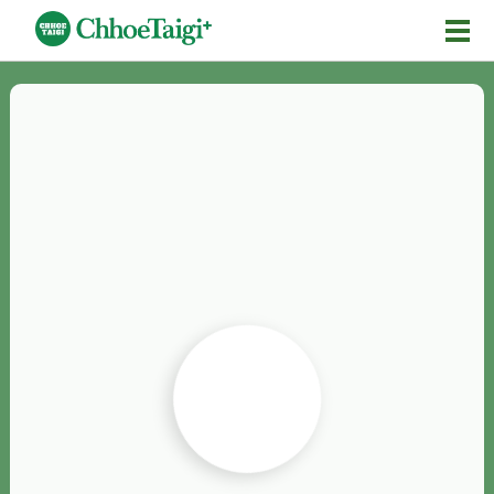
Mĕ-n
Chhōe詞
Chhōe...
Chhōe見本
Chhōe助數詞
Chhōe全文
Chhōe資料集
按怎Chhōe
紹介