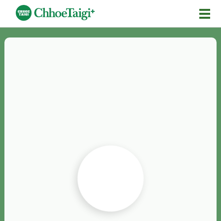
Mĕ-n
Chhōe詞
Chhōe...
Chhōe見本
Chhōe助數詞
Chhōe全文
Chhōe資料集
按怎Chhōe
紹介