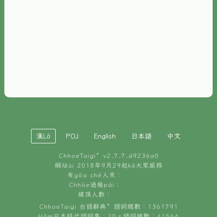
È-phoh
資源
📖
ChhoeTaigi⁺ 冊讀á
🐮
台文牛--哥
📚
台語文記憶
🏛️
白話字博物館
漢Lô
POJ
English
日本語
中文
🐶
狗公會曉學台語
ChhoeTaigi⁺ v
2.7.7.d9236a0
🎪
台文博覽會
網站ùi 2018年9月29起kā大家服務
有gōa chē人來：
🍜
Chhōe過幾pái：
台文雞絲麵
線頂人數：
ChhoeTaigi 台語辭典⁺ 語詞總數：1361791
Hâm日本時代語詞集：20。語詞總數：41564