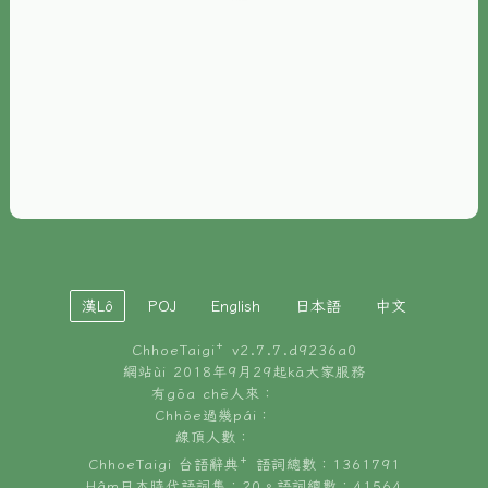
È-phoh
資源
📖
ChhoeTaigi⁺ 冊讀á
🐮
台文牛--哥
📚
台語文記憶
🏛️
白話字博物館
漢Lô
POJ
English
日本語
中文
🐶
狗公會曉學台語
ChhoeTaigi⁺ v
2.7.7.d9236a0
🎪
台文博覽會
網站ùi 2018年9月29起kā大家服務
有gōa chē人來：
🍜
Chhōe過幾pái：
台文雞絲麵
線頂人數：
ChhoeTaigi 台語辭典⁺ 語詞總數：1361791
Hâm日本時代語詞集：20。語詞總數：41564