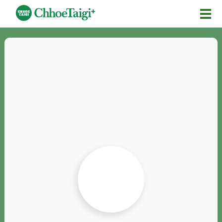
Mĕ-n
Chhōe詞
Chhōe...
Chhōe見本
Chhōe助數詞
Chhōe全文
Chhōe資料集
按怎Chhōe
紹介