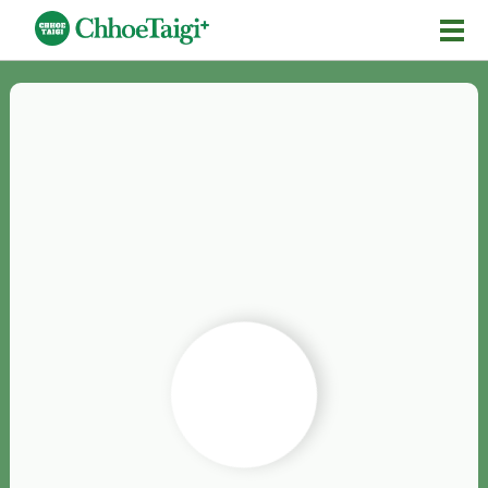
Mĕ-n
Chhōe詞
Chhōe...
Chhōe見本
Chhōe助數詞
Chhōe全文
Chhōe資料集
按怎Chhōe
紹介