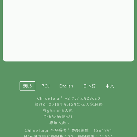
È-phoh
資源
📖
ChhoeTaigi⁺ 冊讀á
🐮
台文牛--哥
📚
台語文記憶
🏛️
白話字博物館
漢Lô
POJ
English
日本語
中文
🐶
狗公會曉學台語
ChhoeTaigi⁺ v
2.7.7.d9236a0
🎪
台文博覽會
網站ùi 2018年9月29起kā大家服務
有gōa chē人來：
🍜
Chhōe過幾pái：
台文雞絲麵
線頂人數：
ChhoeTaigi 台語辭典⁺ 語詞總數：1361791
Hâm日本時代語詞集：20。語詞總數：41564