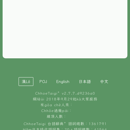
È-phoh
資源
📖
ChhoeTaigi⁺ 冊讀á
🐮
台文牛--哥
📚
台語文記憶
🏛️
白話字博物館
漢Lô
POJ
English
日本語
中文
🐶
狗公會曉學台語
ChhoeTaigi⁺ v
2.7.7.d9236a0
🎪
台文博覽會
網站ùi 2018年9月29起kā大家服務
有gōa chē人來：
🍜
Chhōe過幾pái：
台文雞絲麵
線頂人數：
ChhoeTaigi 台語辭典⁺ 語詞總數：1361791
Hâm日本時代語詞集：20。語詞總數：41564