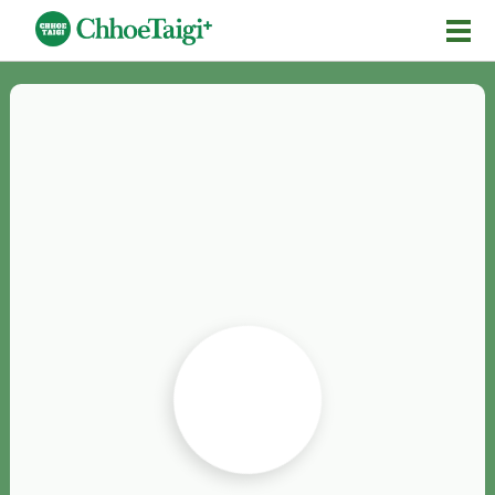
Mĕ-n
Chhōe詞
Chhōe...
Chhōe見本
Chhōe助數詞
Chhōe全文
Chhōe資料集
按怎Chhōe
紹介