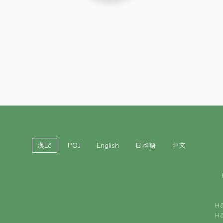
漢Lô
POJ
English
日本語
中文
H
H