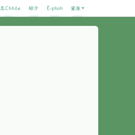
怎Chhōe
紹介
È-phoh
資源