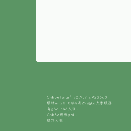
ChhoeTaigi⁺ v
2.7.7.d9236a0
網站ùi 2018年9月29起kā大家服務
有gōa chē人來：
Chhōe過幾pái：
線頂人數：