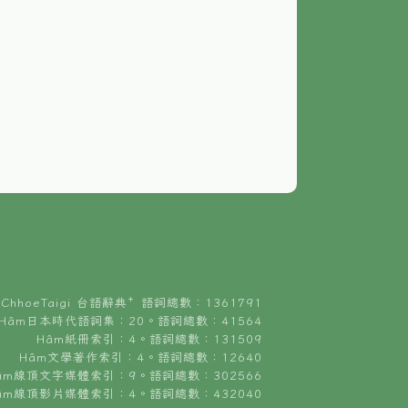
ChhoeTaigi 台語辭典⁺ 語詞總數：1361791
Hâm日本時代語詞集：20。語詞總數：41564
Hâm紙冊索引：4。語詞總數：131509
Hâm文學著作索引：4。語詞總數：12640
âm線頂文字媒體索引：9。語詞總數：302566
âm線頂影片媒體索引：4。語詞總數：432040