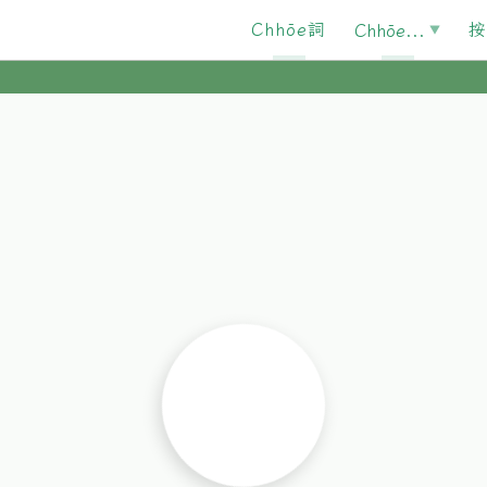
Chhōe詞
按
Chhōe...