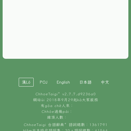
È-phoh
資源
📖
ChhoeTaigi⁺ 冊讀á
🐮
台文牛--哥
📚
台語文記憶
🏛️
白話字博物館
漢Lô
POJ
English
日本語
中文
🐶
狗公會曉學台語
ChhoeTaigi⁺ v
2.7.7.d9236a0
🎪
台文博覽會
網站ùi 2018年9月29起kā大家服務
有gōa chē人來：
🍜
Chhōe過幾pái：
台文雞絲麵
線頂人數：
ChhoeTaigi 台語辭典⁺ 語詞總數：1361791
Hâm日本時代語詞集：20。語詞總數：41564