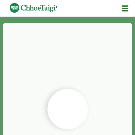
Mĕ-n
Chhōe詞
Chhōe...
Chhōe見本
Chhōe助數詞
Chhōe全文
Chhōe資料集
按怎Chhōe
紹介