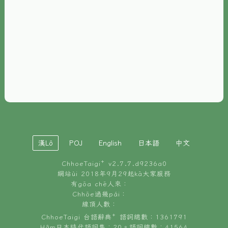
È-phoh
資源
📖
ChhoeTaigi⁺ 冊讀á
🐮
台文牛--哥
📚
台語文記憶
🏛️
白話字博物館
漢Lô
POJ
English
日本語
中文
🐶
狗公會曉學台語
ChhoeTaigi⁺ v
2.7.7.d9236a0
🎪
台文博覽會
網站ùi 2018年9月29起kā大家服務
有gōa chē人來：
🍜
Chhōe過幾pái：
台文雞絲麵
線頂人數：
ChhoeTaigi 台語辭典⁺ 語詞總數：1361791
Hâm日本時代語詞集：20。語詞總數：41564