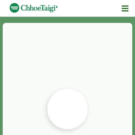
Mĕ-n
Chhōe詞
Chhōe...
Chhōe見本
Chhōe助數詞
Chhōe全文
Chhōe資料集
按怎Chhōe
紹介