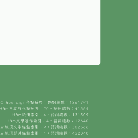
ChhoeTaigi 台語辭典⁺ 語詞總數：1361791
Hâm日本時代語詞集：20。語詞總數：41564
Hâm紙冊索引：4。語詞總數：131509
Hâm文學著作索引：4。語詞總數：12640
âm線頂文字媒體索引：9。語詞總數：302566
âm線頂影片媒體索引：4。語詞總數：432040