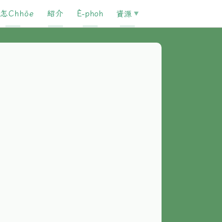
怎Chhōe
紹介
È-phoh
資源