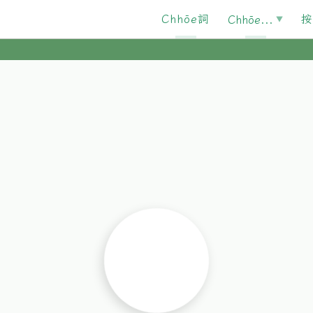
Chhōe詞
按
Chhōe...