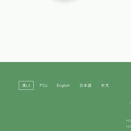
漢Lô
POJ
English
日本語
中文
H
H