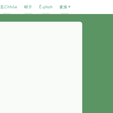
怎Chhōe
紹介
È-phoh
資源