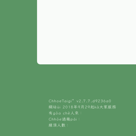
ChhoeTaigi⁺ v
2.7.7.d9236a0
網站ùi 2018年9月29起kā大家服務
有gōa chē人來：
Chhōe過幾pái：
線頂人數：