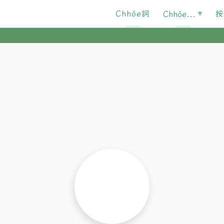
Chhōe詞
按
Chhōe...