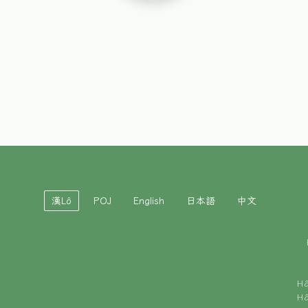
漢Lô
POJ
English
日本語
中文
H
H