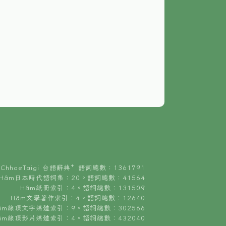
ChhoeTaigi 台語辭典⁺ 語詞總數：1361791
Hâm日本時代語詞集：20。語詞總數：41564
Hâm紙冊索引：4。語詞總數：131509
Hâm文學著作索引：4。語詞總數：12640
âm線頂文字媒體索引：9。語詞總數：302566
âm線頂影片媒體索引：4。語詞總數：432040