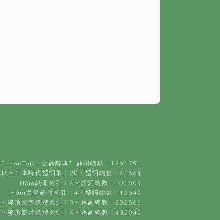
ChhoeTaigi 台語辭典⁺ 語詞總數：1361791
Hâm日本時代語詞集：20。語詞總數：41564
Hâm紙冊索引：4。語詞總數：131509
Hâm文學著作索引：4。語詞總數：12640
âm線頂文字媒體索引：9。語詞總數：302566
âm線頂影片媒體索引：4。語詞總數：432040