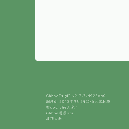
ChhoeTaigi⁺ v
2.7.7.d9236a0
網站ùi 2018年9月29起kā大家服務
有gōa chē人來：
Chhōe過幾pái：
線頂人數：