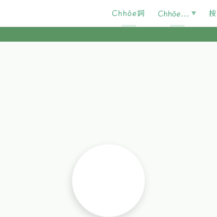
Chhōe詞
按
Chhōe...