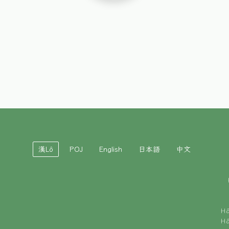
漢Lô
POJ
English
日本語
中文
H
H