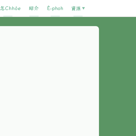
怎Chhōe
紹介
È-phoh
資源