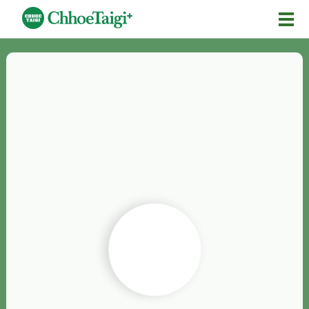
Mĕ-n
Chhōe詞
Chhōe...
Chhōe見本
Chhōe助數詞
Chhōe全文
Chhōe資料集
按怎Chhōe
紹介