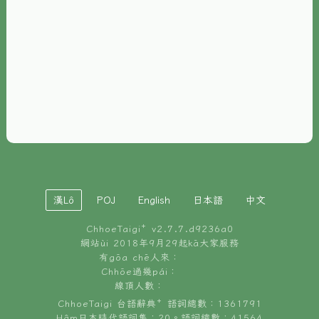
È-phoh
資源
📖
ChhoeTaigi⁺ 冊讀á
🐮
台文牛--哥
📚
台語文記憶
🏛️
白話字博物館
漢Lô
POJ
English
日本語
中文
🐶
狗公會曉學台語
ChhoeTaigi⁺ v
2.7.7.d9236a0
🎪
台文博覽會
網站ùi 2018年9月29起kā大家服務
有gōa chē人來：
🍜
Chhōe過幾pái：
台文雞絲麵
線頂人數：
ChhoeTaigi 台語辭典⁺ 語詞總數：1361791
Hâm日本時代語詞集：20。語詞總數：41564