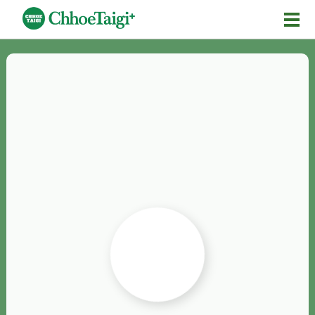
Mĕ-n
Chhōe詞
Chhōe...
Chhōe見本
Chhōe助數詞
Chhōe全文
Chhōe資料集
按怎Chhōe
紹介