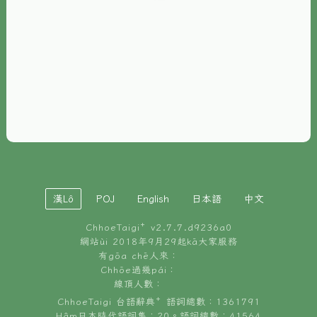
È-phoh
資源
📖
ChhoeTaigi⁺ 冊讀á
🐮
台文牛--哥
📚
台語文記憶
🏛️
白話字博物館
漢Lô
POJ
English
日本語
中文
🐶
狗公會曉學台語
ChhoeTaigi⁺ v
2.7.7.d9236a0
🎪
台文博覽會
網站ùi 2018年9月29起kā大家服務
有gōa chē人來：
🍜
Chhōe過幾pái：
台文雞絲麵
線頂人數：
ChhoeTaigi 台語辭典⁺ 語詞總數：1361791
Hâm日本時代語詞集：20。語詞總數：41564