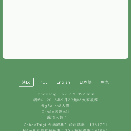
È-phoh
資源
📖
ChhoeTaigi⁺ 冊讀á
🐮
台文牛--哥
📚
台語文記憶
🏛️
白話字博物館
漢Lô
POJ
English
日本語
中文
🐶
狗公會曉學台語
ChhoeTaigi⁺ v
2.7.7.d9236a0
🎪
台文博覽會
網站ùi 2018年9月29起kā大家服務
有gōa chē人來：
🍜
Chhōe過幾pái：
台文雞絲麵
線頂人數：
ChhoeTaigi 台語辭典⁺ 語詞總數：1361791
Hâm日本時代語詞集：20。語詞總數：41564