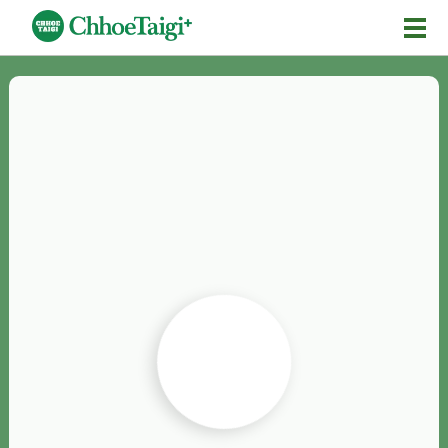
Mĕ-n
Chhōe詞
Chhōe...
Chhōe見本
Chhōe助數詞
Chhōe全文
Chhōe資料集
按怎Chhōe
紹介