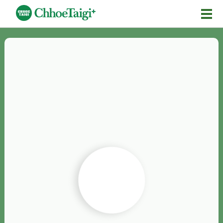
Mĕ-n
Chhōe詞
Chhōe...
Chhōe見本
Chhōe助數詞
Chhōe全文
Chhōe資料集
按怎Chhōe
紹介