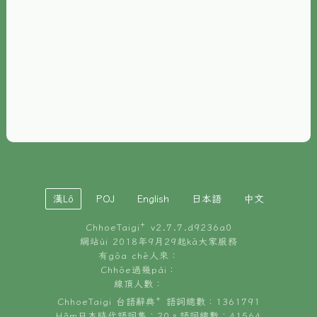
È-phoh
資源
📖
ChhoeTaigi⁺ 冊讀á
🐮
台文牛--哥
📚
台語文記憶
🏛️
白話字博物館
漢Lô
POJ
English
日本語
中文
🐶
狗公會曉學台語
ChhoeTaigi⁺ v
2.7.7.d9236a0
🎪
台文博覽會
網站ùi 2018年9月29起kā大家服務
有gōa chē人來：
🍜
Chhōe過幾pái：
台文雞絲麵
線頂人數：
ChhoeTaigi 台語辭典⁺ 語詞總數：1361791
Hâm日本時代語詞集：20。語詞總數：41564