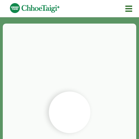
Mĕ-n
Chhōe詞
Chhōe...
Chhōe見本
Chhōe助數詞
Chhōe全文
Chhōe資料集
按怎Chhōe
紹介