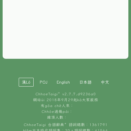
È-phoh
資源
📖
ChhoeTaigi⁺ 冊讀á
🐮
台文牛--哥
📚
台語文記憶
🏛️
白話字博物館
漢Lô
POJ
English
日本語
中文
🐶
狗公會曉學台語
ChhoeTaigi⁺ v
2.7.7.d9236a0
🎪
台文博覽會
網站ùi 2018年9月29起kā大家服務
有gōa chē人來：
🍜
Chhōe過幾pái：
台文雞絲麵
線頂人數：
ChhoeTaigi 台語辭典⁺ 語詞總數：1361791
Hâm日本時代語詞集：20。語詞總數：41564