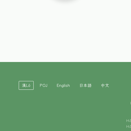
漢Lô
POJ
English
日本語
中文
H
H