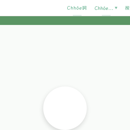
Chhōe詞
按
Chhōe...