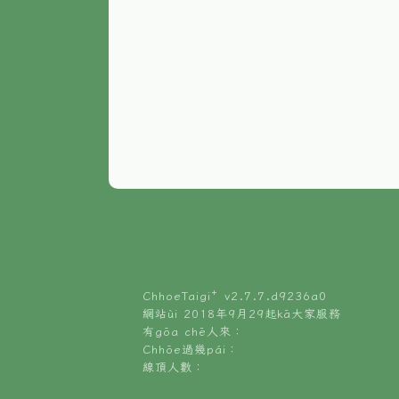
ChhoeTaigi⁺ v
2.7.7.d9236a0
網站ùi 2018年9月29起kā大家服務
有gōa chē人來：
Chhōe過幾pái：
線頂人數：