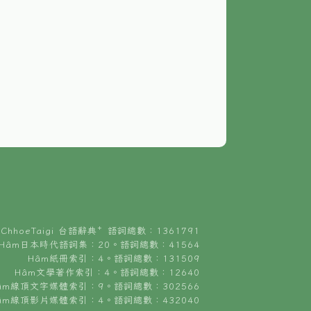
ChhoeTaigi 台語辭典⁺ 語詞總數：1361791
Hâm日本時代語詞集：20。語詞總數：41564
Hâm紙冊索引：4。語詞總數：131509
Hâm文學著作索引：4。語詞總數：12640
âm線頂文字媒體索引：9。語詞總數：302566
âm線頂影片媒體索引：4。語詞總數：432040