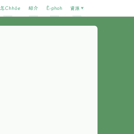
怎Chhōe
紹介
È-phoh
資源