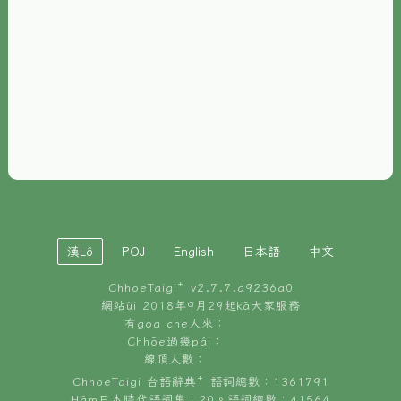
È-phoh
資源
📖
ChhoeTaigi⁺ 冊讀á
🐮
台文牛--哥
📚
台語文記憶
🏛️
白話字博物館
漢Lô
POJ
English
日本語
中文
🐶
狗公會曉學台語
ChhoeTaigi⁺ v
2.7.7.d9236a0
🎪
台文博覽會
網站ùi 2018年9月29起kā大家服務
有gōa chē人來：
🍜
Chhōe過幾pái：
台文雞絲麵
線頂人數：
ChhoeTaigi 台語辭典⁺ 語詞總數：1361791
Hâm日本時代語詞集：20。語詞總數：41564