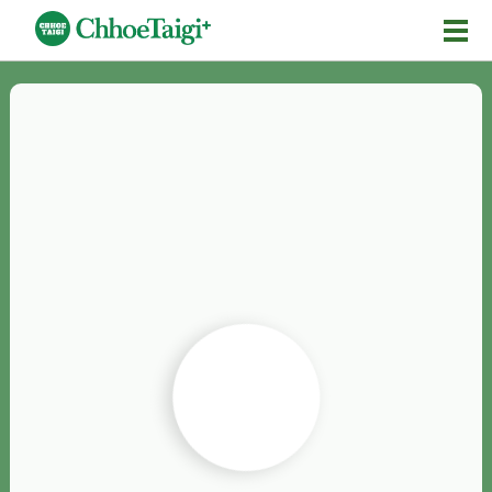
Mĕ-n
Chhōe詞
Chhōe...
Chhōe見本
Chhōe助數詞
Chhōe全文
Chhōe資料集
按怎Chhōe
紹介