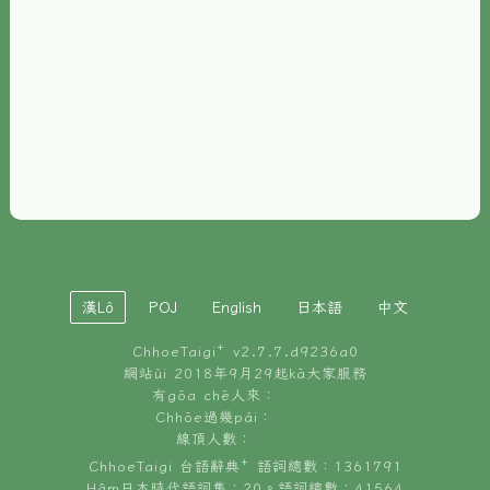
È-phoh
資源
📖
ChhoeTaigi⁺ 冊讀á
🐮
台文牛--哥
📚
台語文記憶
🏛️
白話字博物館
漢Lô
POJ
English
日本語
中文
🐶
狗公會曉學台語
ChhoeTaigi⁺ v
2.7.7.d9236a0
🎪
台文博覽會
網站ùi 2018年9月29起kā大家服務
有gōa chē人來：
🍜
Chhōe過幾pái：
台文雞絲麵
線頂人數：
ChhoeTaigi 台語辭典⁺ 語詞總數：1361791
Hâm日本時代語詞集：20。語詞總數：41564