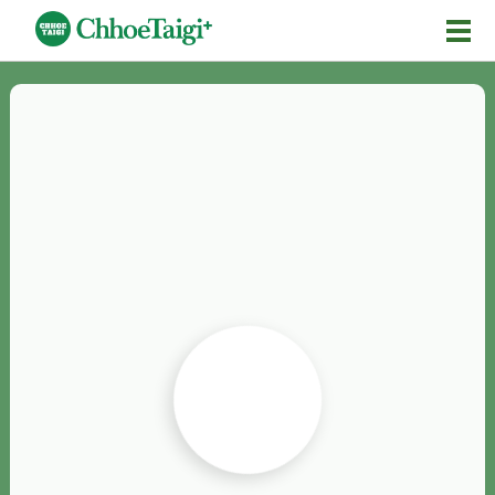
Mĕ-n
Chhōe詞
Chhōe...
Chhōe見本
Chhōe助數詞
Chhōe全文
Chhōe資料集
按怎Chhōe
紹介