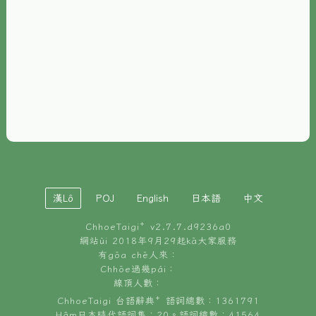
È-phoh
資源
📖
ChhoeTaigi⁺ 冊讀á
🐮
台文牛--哥
📚
台語文記憶
🏛️
白話字博物館
漢Lô
POJ
English
日本語
中文
🐶
狗公會曉學台語
ChhoeTaigi⁺ v
2.7.7.d9236a0
🎪
台文博覽會
網站ùi 2018年9月29起kā大家服務
有gōa chē人來：
🍜
Chhōe過幾pái：
台文雞絲麵
線頂人數：
ChhoeTaigi 台語辭典⁺ 語詞總數：1361791
Hâm日本時代語詞集：20。語詞總數：41564