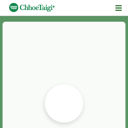
Mĕ-n
Chhōe詞
Chhōe...
Chhōe見本
Chhōe助數詞
Chhōe全文
Chhōe資料集
按怎Chhōe
紹介